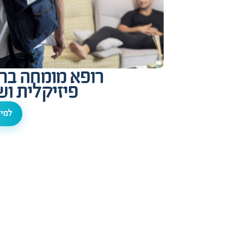
רופא מומחה בר
פיזיקלית וש
למיד