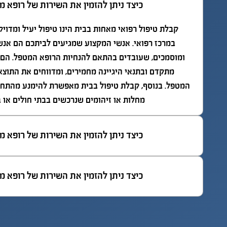
כיצד ניתן להזמין את השירות של רופא 
קבלת טיפול רפואי מאחות בבית הינו טיפול יעיל ומדויק
במרכז רפואי. אנשי המקצוע שמגיעים לביתכם הם אנש
שלום אביבית
שלום רב,
ומוסמכים, שעובדים בהתאם להנחיות הרופא המטפל. הם
מתקדם ובתנאי היגיינה מחמירים, ומדווחים את התוצא
פניתי לחברת הומדיקל 
אחרי שבעלי נפל, עבר 
המטפל. בנוסף, קבלת טיפול בבית מאפשרת להימנע מהתח
ועידית הנילאה הבינה מייד 
ניתוח והיה מאושפז בבי”ח, 
מחלות או זיהומים שנרכשים בבתי חולים או ב
את מורכבות הבעיה (בעיה 
התלבטנו בין אישפוז חוץ 
אקוטית מורכבת באישה 
או אישפוז בית.  זכינו 
מבוגרת עם מחלות רקע 
וקיבלנו אתכם – הום 
כיצד ניתן להזמין את השירות של רופא 
אבל עם סיכוי לחזור להיות 
מדיקל – כאישפוז בית….
פעילה ועצמאית) ומצאה 
לנו צוות של רופא ואח 
כיצד ניתן להזמין את השירות של רופא 
להמלצה המלאה
שולה - אשתו של ליאונרד וויספר