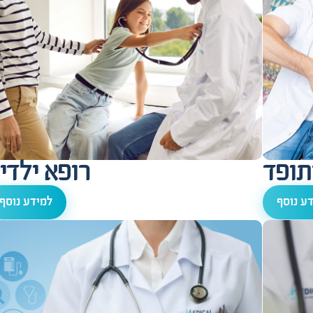
תופד
רופא ילדי
ע נוסף
למידע נוסף