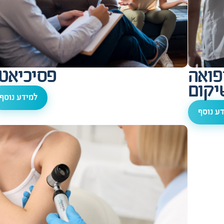
פואה
פסיכיאט
יקום
למידע נוסף
ע נוסף