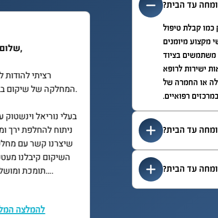
מומחה עד הבית?
 כמו קבלת טיפול
י מקצוע מיומנים
שלום רב,
המלצתה של שי
 משתמשים בציוד
ות ישירות לרופא
רציתי להודות לכל 
לה או החמרה של
המחלקה של שיקום בבית.
מרכזים רפואיים.
בעלי נוריאל וינשטוק עבר 
ביתי שירי אריכא.
ניתוח להחלפת ירך ומאז 
מומחה עד הבית?
שיצרנו קשר עם מחלקת 
השיקום קיבלנו מעטפת 
תומכת ומושלמת….
מומחה עד הבית?
להמלצה המלאה