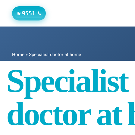
9551
*
Home
»
Specialist doctor at home
Specialist
doctor at