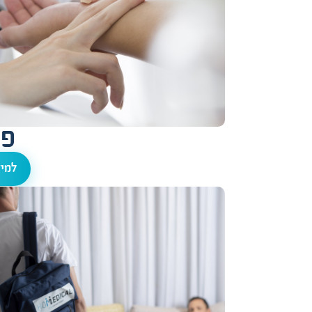
פנ
למיד