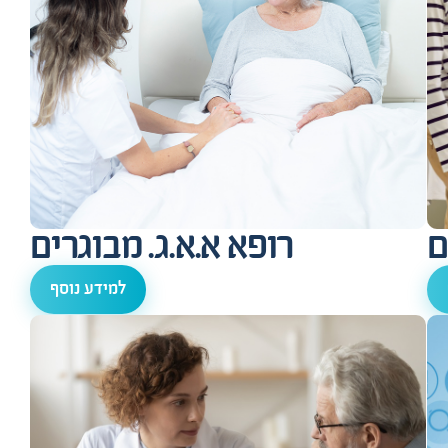
ם
רופא א.א.ג. מבוגרים
למידע נוסף