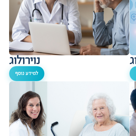
ג
נוירולוג
למידע נוסף