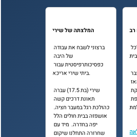
רי
המלצתה של חנה 
המלצתו של
ברצוני לשבח את עבודה 
אני רואה חובה נעימה 
של היבה 
להודות לכם על השירות 
כפסיכותרפיסטית עבור 
המסור והמקצועי שלכם. 
את החווי
כשישנו מצב בריאותי חריג 
ואפשר לקבל עזרה 
שירי (בת 17.5) עברה 
ותמיכה כפי שאתם 
להמל
אביגדור כהן
תאונת דרכים קשה 
נותנים, זה מחמם את הלב 
כהולכת רגל במעבר חציה. 
ומסייע מאוד….
אושפזה בבית חולים הלל 
יפה בחדרה.  מיד עם 
שחרורה התחלנו שיקום 
להמלצה המלאה