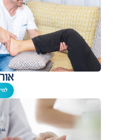
אור
למיד