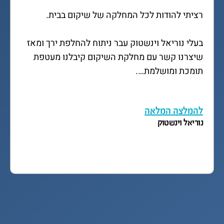
ברצוני לשבח את עבודה של היבה 
כפסיכותרפיסטית עבור ביתי שירי אריכא.
שירי (בת 17.5) עברה תאונת דרכים קשה כהולכת 
רגל במעבר חציה. אושפזה בבית חולים הלל יפה 
בחדרה.  מיד עם שחרורה התחלנו שיקום ביתי עם 
היבה….
להמלצה המלאה
שירי אריכא