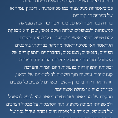
פסיכוגריאטר מטפל בזקנים שנושאים עימם בעיות
פסיכיאטריות מגיל צעיר כמו סכיזופרניה , דיכאון עמיד או
של הפרעה דו־קוטבית.
בחירה בגריאטר ו/או פסיכוגריאטר עד הבית מעניקה
למשפחות ולמטופלים שלווה ושקט נפשי, שכן היא מספקת
להם טיפול רפואי אישי ומקצועי – בלי לצאת מהבית.
הגריאטר ו/או פסיכוגריאטר מתמקד בבדיקתו בהיבטים
הפיזיים, הנפשיים, המנטלים, החברתיים והתפקודיים של
המטופל, תוך התייחסות למחלותיו הכרוניות, הערכת
יכולותיו התפקודיות בפעולות היום יומיות והערכה
קוגניטיבית ונפשית תוך תשומת לב לסימנים של דכאון,
חרדה או ירידה בזיכרון – אשר עשויים להצביע על מצבים
כמו דמנציה או מחלת אלצהיימר.
תפקידו של הגריאטר ו/או פסיכוגריאטר הוא לספק למטופל
ולמשפחתו תמיכה מקיפה, תוך הסתכלות על מכלול הצרכים
של המטופל, שמירה על איכות חיים גבוהה וניהול נכון של