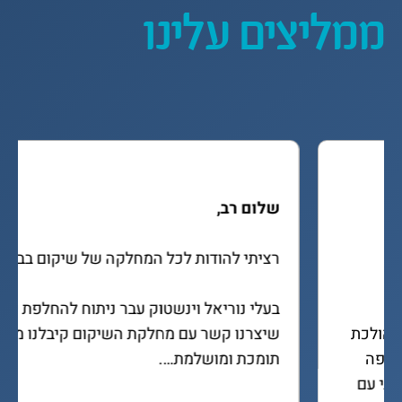
ממליצים עלינו
המלצתה של שירי
ברצוני לשבח את עבודה של היבה 
כפסיכותרפיסטית עבור ביתי שירי אריכא.
שירי (בת 17.5) עברה תאונת דרכים קשה כהולכת 
רגל במעבר חציה. אושפזה בבית חולים הלל יפה 
בחדרה.  מיד עם שחרורה התחלנו שיקום ביתי עם 