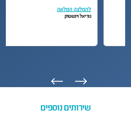
היבה….
להמלצה המלאה
שירי אריכא
שירותים נוספים