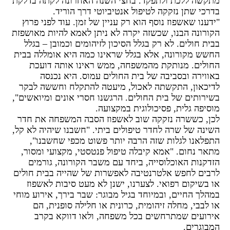
מתקשה ללכת ולתפקד. בחצי השנה האחרונה לקתה בדלקת
בדרכי שתן נזקקה לטיפול אנטיביוטי דרך הוריד.
"ידענו שאשפוז נוסף הוא רק עניין של זמן. עוד לפני פרוץ
הקורונה הבנו, שכשזה יקרה לא ניתן לאמא להיות מאושפזת
בבית חולים. לא רק בגלל הסיכון לזיהומים וכמובן – בגלל
החשש מקורונה, אלא בגלל שראינו כמה היא אומללה בבית
החולים. מנותקת מהמשפחה, ממש ראינו אותה דועכת
באווירה ובסביבה של בית החולים עמוס. היא נכנסה
לדיכאון, התקשתה לאכול, מיעטה להתקלח וחששה לבקר
בשירותים של בית החולים. הרגשנו חסרי אונים ומיואשים",
מוסיפה גלית, פסיכולוגית במקצועה.
לכן, כששרה נזקקה שוב לאשפוז הסבה המשפחה את חדר
השינה של שרה לחדר טיפולים ביתי. "חשבנו שיהיה לא קל,
התפלאנו לגלות שזה הרבה יותר פשוט מכפי שחשבנו",
מתאר נחום. "אמא קיבלה טיפול פנטסטי, מקצועי ומסור,
הזדקנות האוכלוסייה, ביחד עם משבר הקורונה, גורמים
לרבים לחפש אלטרנטיבה לאפשרות של שהייה בבית חולים
או בשיקום רפואי. לצערנו, ישנן לא מעט סיבות לאשפוז
במהלך החיים, ובמיוחד בגיל מבוגר: שבר בירך, אירוע מוחי
או לבבי, מחלה זיהומית, כרונית או חלילה סופנית, הם
אירועים שמתרחשים בכל משפחה, ולאו דווקא בקרב
המבוגרים.