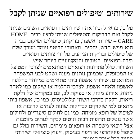
שירותים וטיפולים רפואיים שניתן לקבל
על כן, כדאי להכיר את השירותים הרפואיים השונים שניתן
לקבל ואת הבדיקות והטיפולים שניתן לבצע בבית. HOME
CARE – שירותי אשפוז, בדיקות, טיפולים ושיקום בבית
הוא מושג חדש, יחסית. מאחורי הביטוי עומד מערך שלם
של טיפולים ובדיקות הניתנים על ידי צוותים רפואיים
ופרה-רפואיים, הטובים והמקצועיים ביותר שיש.
השירות כולל פתרונות רפואיים המותאמים לצרכי המטופל
או המטופלת, שכמובן נותנים מענה ושקט לבני המשפחה
המודאגים. שירותי אשפוז ביתי מתאימים במיוחד כחלופה
לאשפוז ולאחר אשפוז, לצרכי החלמה או שיקום כמו לאחר
ניתוח, אירוע מוחי, אי ספיקת לב, וגם במקרים של דלקת
ריאות, דלקת בדרכי השתן וצלולטיסיס. כמו כן, אשפוז ביתי
מתאים למי שזקוקים לבדיקות שונות לעתים קרובות או
לטיפול של רופא מומחה. כמו גם לחולים סיעודיים ולחולים
אשר נוטלים תרופות רבות ונוטים לבקר לעתים מזומנות
אצל רופאי משפחה או רופאים מומחים. השירות כולל גם
טיפול פיזיותרפי או ריפוי בעיסוק, ייעוץ סוציאלי ושירותי
סיעוד לכל אורך היממה.