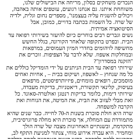
הנכדים משחקים בסלון, מריחה את הבישולים שלנו,
משוחחת איתנו. גם אנחנו רגועים, עוטפים אותה באהבה,
ויכולים להשגיח עליה בעצמנו", מספרים נחום וגלית, ילדיה
של שרה. כל השמות בכתבה בדויים, כמובן, אבל
הסיטואציה אמיתית.
נשים וגברים רבים בוחרים כיום להיעזר בשירותי רפואה עד
הבית. ובפרט בתקופה שלאחר הקורונה, בגלל החשש
מחשיפה לזיהומים בחדרי המיון העמוסים, במרפאות
ובמחלקות אשפוז. שלא לדבר על הצפיפות. זוכרים את
"הזקנה במסדרון"?
שירותי רפואה עד הבית הניתנים על ידי הומדיקל כוללים את
כל מה שנחוץ – לאשפוז, ושיקום בבית – , אחיות ואחים
מוסמכים, רופאים מומחים, פיזיותרפיסטים, מרפאים
בעיסוק, קלינאי תקשורת, דיאטניות, בדיקות מעבדה,
שירותי דימות, כלומר בדיקות רנטגן ואולטרה-סאונד. כל
זאת מבלי לעזוב את הבית, את המיטה, את הנוחות ואת
הקרבה למשפחה.
שרה היא חולת סוכרת בשנות ה-70 לחייה. כבר שנים שהיא
מתמודדת עם המחלה, אך סוכרת היא מחלה פרוגרסיבית,
מתקדמת, ובשנתיים האחרונות מצבה של שרה הולך
ומחמיר. היא עברה אירוע מוחי, צנתור למניעת התקף לב,